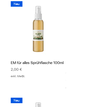
Neu
EM für alles Sprühflasche 100ml
PUR EVE Körperlotion mi
Effektiven Mikroorganis
Preis
2,00 €
Ylang Ylang
exkl. MwSt.
Preis
12,00 €
exkl. MwSt.
Neu