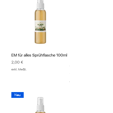
EM für alles Sprühflasche 100ml
PUR EVE Körperlotion mi
Effektiven Mikroorganis
Preis
2,00 €
Ylang Ylang
exkl. MwSt.
Preis
12,00 €
exkl. MwSt.
Neu