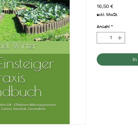
Preis
16,50 €
exkl. MwSt.
Anzahl
*
In