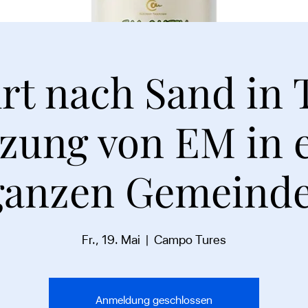
rt nach Sand in 
zung von EM in 
ganzen Gemeinde
Fr., 19. Mai
  |  
Campo Tures
Anmeldung geschlossen
Schnellansicht
Schnellansicht
Schnellansicht