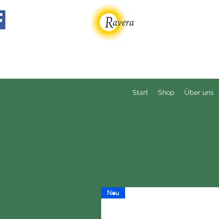
Start
Shop
Über uns
Neu
Neu
Neu