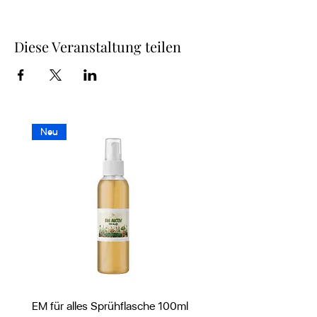
Diese Veranstaltung teilen
Neu
EM für alles Sprühflasche 100ml
PUR EVE Körperlotion mi