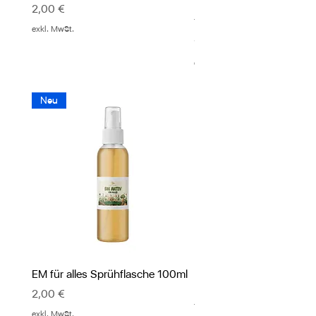
Effektiven Mikroorganis
Preis
2,00 €
Ylang Ylang
exkl. MwSt.
Preis
12,00 €
exkl. MwSt.
Neu
EM für alles Sprühflasche 100ml
PUR EVE Körperlotion mi
Effektiven Mikroorganis
Preis
2,00 €
Ylang Ylang
exkl. MwSt.