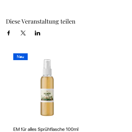
Diese Veranstaltung teilen
Neu
EM für alles Sprühflasche 100ml
PUR EVE Körperlotion mi