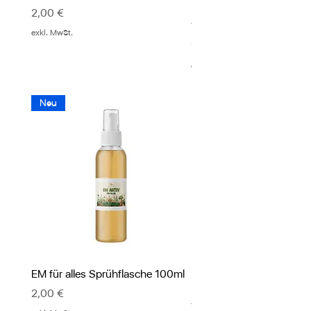
Effektiven Mikroorganis
Preis
2,00 €
Ylang Ylang
exkl. MwSt.
Preis
12,00 €
exkl. MwSt.
Neu
EM für alles Sprühflasche 100ml
PUR EVE Körperlotion mi
Effektiven Mikroorganis
Preis
2,00 €
Ylang Ylang