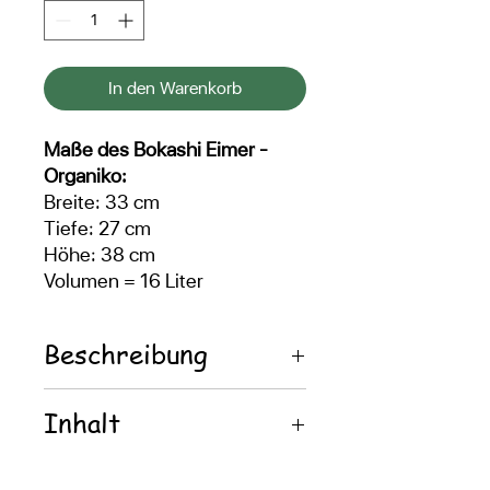
In den Warenkorb
Maße des Bokashi Eimer -
Organiko:
Breite: 33 cm
Tiefe: 27 cm
Höhe: 38 cm
Volumen = 16 Liter
Beschreibung
Bokashi Haushaltseimer
Inhalt
Organko Essential dient zur
Fermentierung und
Das Organko-Set enthält 2