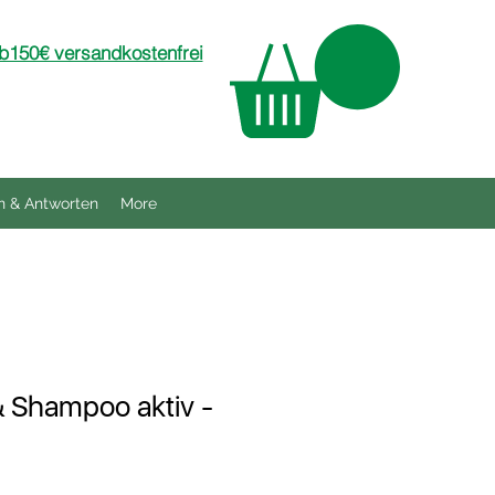
150€ versandkostenfrei
n & Antworten
More
 Shampoo aktiv -