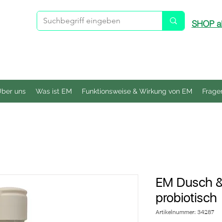
SHOP ab
ber uns
Was ist EM
Funktionsweise & Wirkung von EM
Frage
EM Dusch &
probiotisch
Artikelnummer: 34287