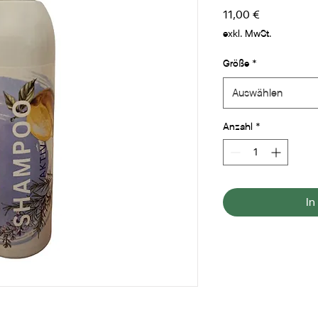
Preis
11,00 €
exkl. MwSt.
Größe
*
Auswählen
Anzahl
*
In