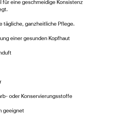
 für eine geschmeidige Konsistenz
egt.
ie tägliche, ganzheitliche Pflege.
zung einer gesunden Kopfhaut
nduft
r
arb- oder Konservierungsstoffe
n geeignet