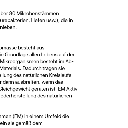
(10 L Wasser mi
Verdünnung mögl
s über 80 Mikrobenstämmen
weniger Stunde
rebakterien, Hefen usw.), die in
Mikroorganisme
nleben.
mehr haben.
iomasse besteht aus
ie Grundlage allen Lebens auf der
 Mikroorganismen besteht im Ab-
terials. Dadurch tragen sie
llung des natürlichen Kreislaufs
ur dann ausbreiten, wenn das
leichgewicht geraten ist. EM Aktiv
iederherstellung des natürlichen
smen (EM) in einem Umfeld die
eln sie gemäß dem