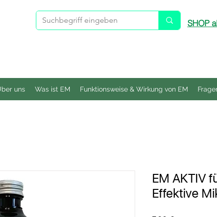
SHOP ab
ber uns
Was ist EM
Funktionsweise & Wirkung von EM
Frage
EM AKTIV fü
Effektive M