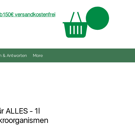
150€ versandkostenfrei
n & Antworten
More
r ALLES - 1l
ikroorganismen